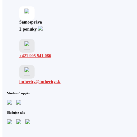
Samospráva
2 ponuky
+421 905 541 086
inthecity@inthecity.sk
Stiahnuť appku
Sledujte nás