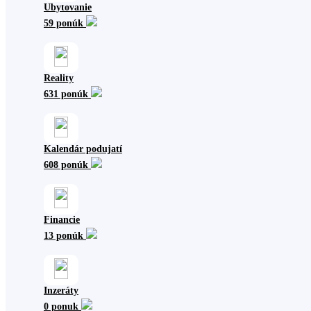
Ubytovanie
59 ponúk
Reality
631 ponúk
Kalendár podujatí
608 ponúk
Financie
13 ponúk
Inzeráty
0 ponuk