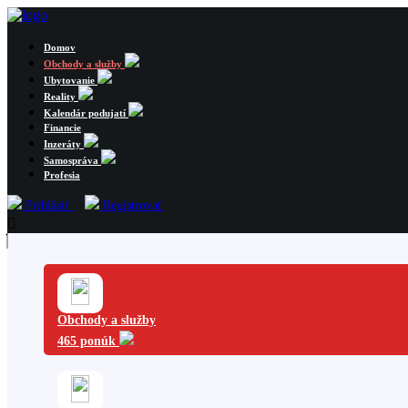
Domov
Obchody a služby
Ubytovanie
Reality
Kalendár podujatí
Financie
Inzeráty
Samospráva
Profesia
Prihlásiť
Registrovať
Obchody a služby
465 ponúk