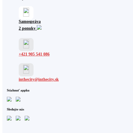
Samospráva
2 ponuky
+421 905 541 086
inthecity@inthecity.sk
Stiahnuť appku
Sledujte nás