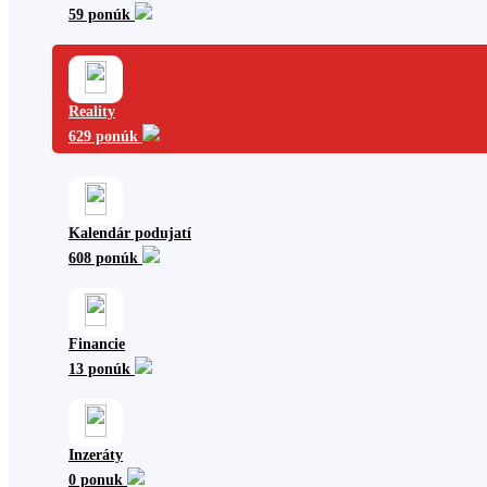
59 ponúk
Reality
629 ponúk
Kalendár podujatí
608 ponúk
Financie
13 ponúk
Inzeráty
0 ponuk