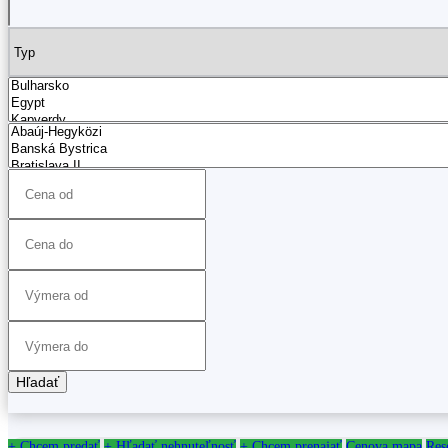
Hľadať
+ Chcem predať
+ Hľadať nehnuteľnosť
+ Chcem prenajať
Cenova mapa
Res