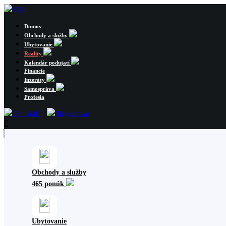
Domov
Obchody a služby
Ubytovanie
Reality
Kalendár podujatí
Financie
Inzeráty
Samospráva
Profesia
Prihlásiť
Registrovať
Obchody a služby
465 ponúk
Ubytovanie