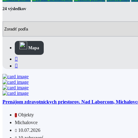
24 výsledkov
Mapa
Prenájom zdravotníckych priestorov. Nad Laborcom, Michalovc
Objekty
Michalovce
10.07.2026
10 zobrazení