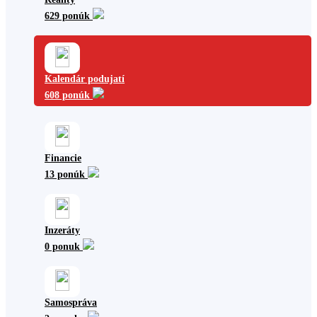
629 ponúk
Kalendár podujatí
608 ponúk
Financie
13 ponúk
Inzeráty
0 ponuk
Samospráva