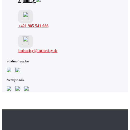
2 ponuky
+421 905 541 086
inthecity@inthecity.sk
Stiahnuť appku
Sledujte nás