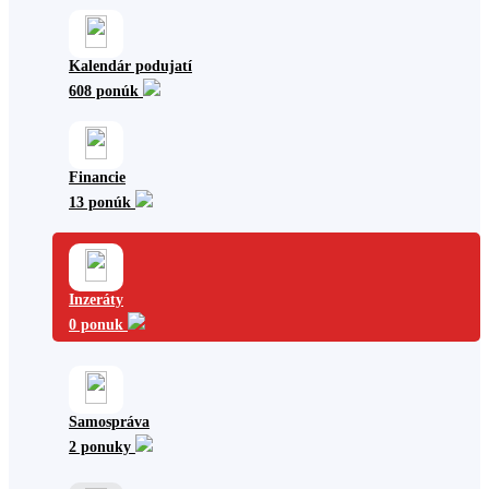
Kalendár podujatí
608 ponúk
Financie
13 ponúk
Inzeráty
0 ponuk
Samospráva
2 ponuky