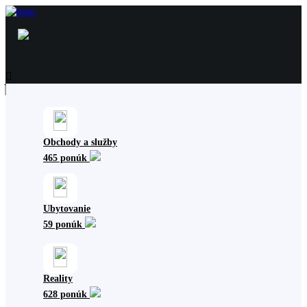
Obchody a služby
465 ponúk
Ubytovanie
59 ponúk
Reality
628 ponúk