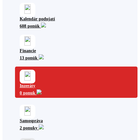
Kalendár podujatí
608 ponúk
Financie
13 ponúk
Inzeráty
0 ponuk
Samospráva
2 ponuky