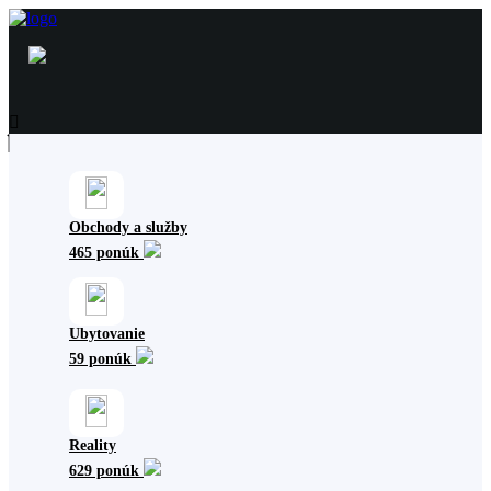
Obchody a služby
465 ponúk
Ubytovanie
59 ponúk
Reality
629 ponúk