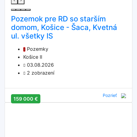
Pozemok pre RD so starším
domom, Košice - Šaca, Kvetná
ul. všetky IS
Pozemky
Košice II
03.08.2026
2 zobrazení
Pozrieť
159 000 €