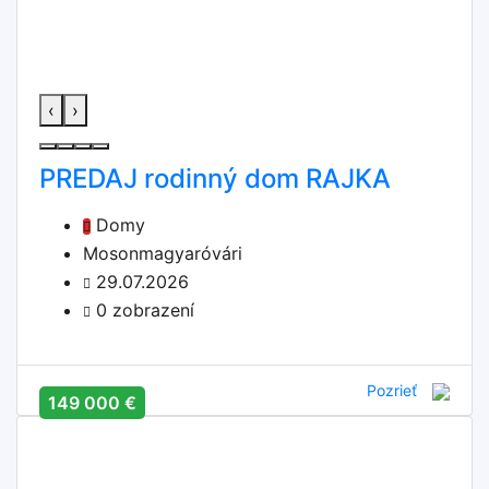
‹
›
PREDAJ rodinný dom RAJKA
Domy
Mosonmagyaróvári
29.07.2026
0 zobrazení
Pozrieť
149 000 €