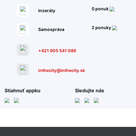
0 ponuk
Inzeráty
2 ponuky
Samospráva
+421 905 541 086
inthecity@inthecity.sk
Stiahnuť appku
Sledujte nás