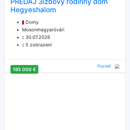
PREDAJ 3izbový rodinný dom
Hegyeshalom
Domy
Mosonmagyaróvári
30.07.2026
5 zobrazení
Pozrieť
195 000 €