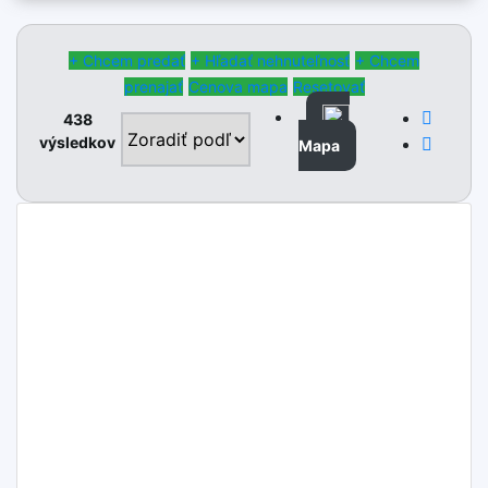
+ Chcem predať
+ Hľadať nehnuteľnosť
+ Chcem
prenajať
Cenova mapa
Resetovať
438
výsledkov
Mapa