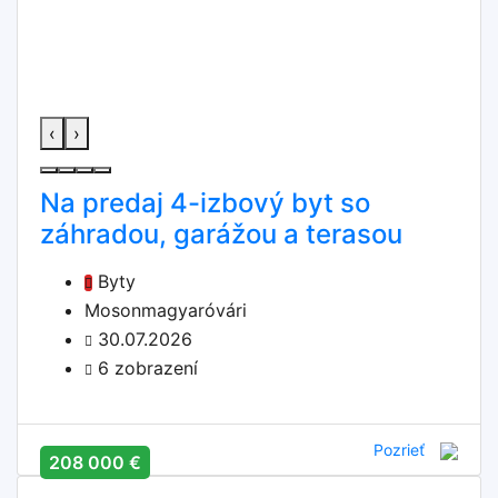
‹
›
Na predaj 4-izbový byt so
záhradou, garážou a terasou
Byty
Mosonmagyaróvári
30.07.2026
6 zobrazení
Pozrieť
208 000 €