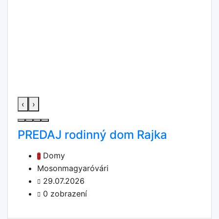
‹
›
PREDAJ rodinný dom Rajka
Domy
Mosonmagyaróvári
29.07.2026
0 zobrazení